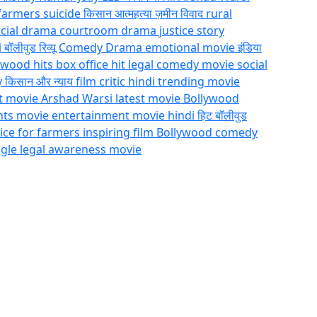
farmers suicide
किसान आत्महत्या
ज़मीन विवाद
rural
cial drama
courtroom drama
justice story
i
बॉलीवुड रिव्यू
Comedy Drama
emotional movie
इंडिया
ywood hits
box office hit
legal comedy movie
social
y
किसान और न्याय
film critic hindi
trending movie
est movie
Arshad Warsi latest movie
Bollywood
hts movie
entertainment movie hindi
हिट बॉलीवुड
tice for farmers
inspiring film
Bollywood comedy
ggle
legal awareness movie