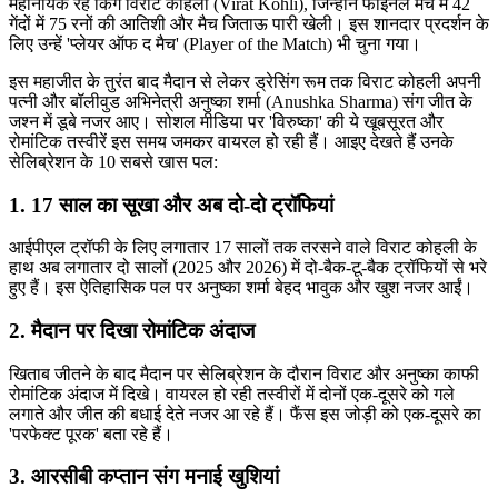
महानायक रहे किंग विराट कोहली (Virat Kohli), जिन्होंने फाइनल मैच में 42
गेंदों में 75 रनों की आतिशी और मैच जिताऊ पारी खेली। इस शानदार प्रदर्शन के
लिए उन्हें 'प्लेयर ऑफ द मैच' (Player of the Match) भी चुना गया।
इस महाजीत के तुरंत बाद मैदान से लेकर ड्रेसिंग रूम तक विराट कोहली अपनी
पत्नी और बॉलीवुड अभिनेत्री अनुष्का शर्मा (Anushka Sharma) संग जीत के
जश्न में डूबे नजर आए। सोशल मीडिया पर 'विरुष्का' की ये खूबसूरत और
रोमांटिक तस्वीरें इस समय जमकर वायरल हो रही हैं। आइए देखते हैं उनके
सेलिब्रेशन के 10 सबसे खास पल:
1. 17 साल का सूखा और अब दो-दो ट्रॉफियां
आईपीएल ट्रॉफी के लिए लगातार 17 सालों तक तरसने वाले विराट कोहली के
हाथ अब लगातार दो सालों (2025 और 2026) में दो-बैक-टू-बैक ट्रॉफियों से भरे
हुए हैं। इस ऐतिहासिक पल पर अनुष्का शर्मा बेहद भावुक और खुश नजर आईं।
2. मैदान पर दिखा रोमांटिक अंदाज
खिताब जीतने के बाद मैदान पर सेलिब्रेशन के दौरान विराट और अनुष्का काफी
रोमांटिक अंदाज में दिखे। वायरल हो रही तस्वीरों में दोनों एक-दूसरे को गले
लगाते और जीत की बधाई देते नजर आ रहे हैं। फैंस इस जोड़ी को एक-दूसरे का
'परफेक्ट पूरक' बता रहे हैं।
3. आरसीबी कप्तान संग मनाई खुशियां