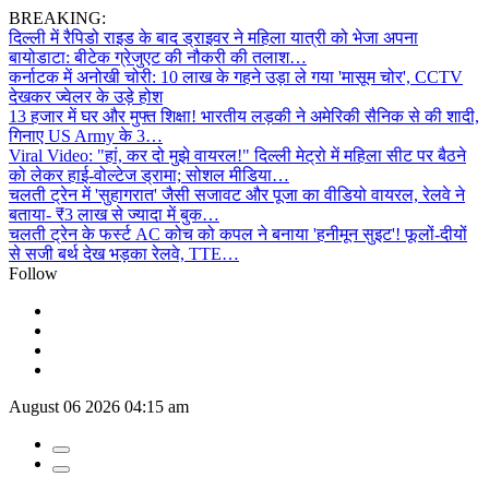
BREAKING:
दिल्ली में रैपिडो राइड के बाद ड्राइवर ने महिला यात्री को भेजा अपना
बायोडाटा: बीटेक ग्रेजुएट की नौकरी की तलाश…
कर्नाटक में अनोखी चोरी: 10 लाख के गहने उड़ा ले गया 'मासूम चोर', CCTV
देखकर ज्वेलर के उड़े होश
13 हजार में घर और मुफ्त शिक्षा! भारतीय लड़की ने अमेरिकी सैनिक से की शादी,
गिनाए US Army के 3…
Viral Video: "हां, कर दो मुझे वायरल!" दिल्ली मेट्रो में महिला सीट पर बैठने
को लेकर हाई-वोल्टेज ड्रामा; सोशल मीडिया…
चलती ट्रेन में 'सुहागरात' जैसी सजावट और पूजा का वीडियो वायरल, रेलवे ने
बताया- ₹3 लाख से ज्यादा में बुक…
चलती ट्रेन के फर्स्ट AC कोच को कपल ने बनाया 'हनीमून सुइट'! फूलों-दीयों
से सजी बर्थ देख भड़का रेलवे, TTE…
Follow
August 06 2026 04:15 am