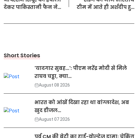
देकर पाकिस्तानी फैन ने
टीम में आते ही अर्शदीप हुए
क्रिकेट पर कसा व्यंग्य
गदगद, वीडियो कॉल पर
सूर्यांश हो गए थे बेहद
भावुक
Short Stories
'यादगार सुबह...': पीएम नरेंद्र मोदी से मिले
राघव चड्ढा, क्या…
August 08 2026
भारत को आंखें दिखा रहा था बांग्लादेश, अब
खुद डीजल…
August 07 2026
पूर्व CM की बेटी का हाई-वोल्टेज ड्रामा: चेकिंग