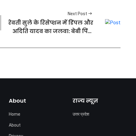
Next Post
रेवती सुले के रिसेप्शन में डिंपल और
अदिति यादव का जलवा: बेबी पिंक
साड़ी और सिंपल सूट में मां-बेटी के
क्लासी लुक ने लूटी महफिल
About
राज्य न्यूज़
Home
उत्तर प्रदेश
About