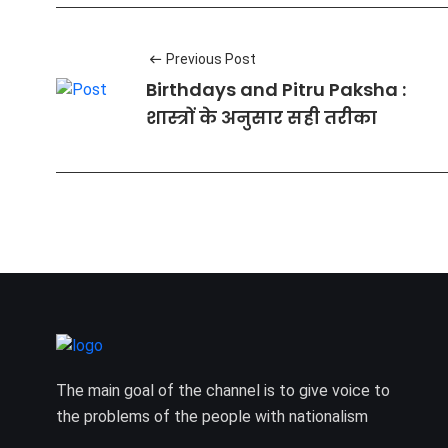
Previous Post
Birthdays and Pitru Paksha :
शास्त्रों के अनुसार सही तरीका
The main goal of the channel is to give voice to
the problems of the people with nationalism