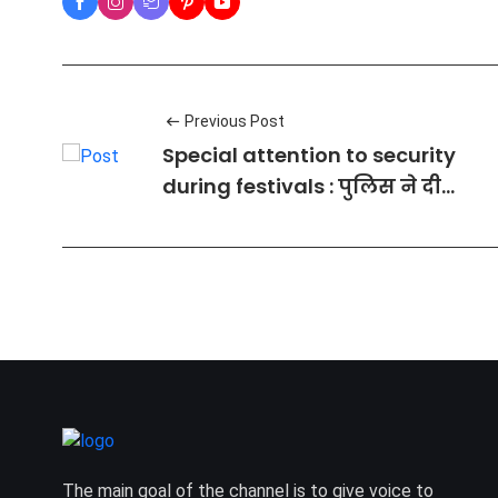
Previous Post
Special attention to security
during festivals : पुलिस ने दी
सख्त हिदायतें
The main goal of the channel is to give voice to