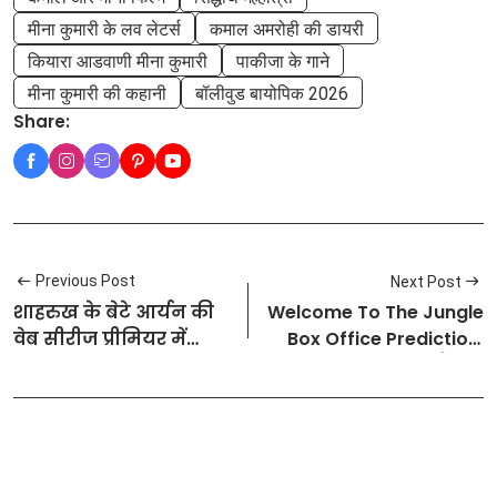
मीना कुमारी के लव लेटर्स
कमाल अमरोही की डायरी
कियारा आडवाणी मीना कुमारी
पाकीजा के गाने
मीना कुमारी की कहानी
बॉलीवुड बायोपिक 2026
Share:
Previous Post
Next Post
शाहरुख के बेटे आर्यन की
Welcome To The Jungle
वेब सीरीज प्रीमियर में
Box Office Prediction:
नीता अंबानी का रॉयल
बड़े पर्दे पर फिर लौटेगा
लुक ने सबका ध्यान खींचा
अक्षय कुमार का कॉमेडी
अवतार, पहले दिन इतने
करोड़ छाप सकती है फिल्म