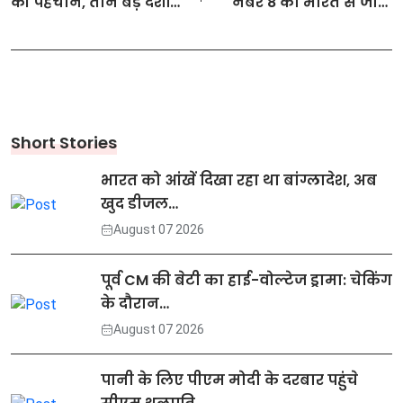
की पहचान, तीन बड़े देशों
नंबर 8 का भारत से जोड़ा
का ऐतिहासिक कूटनीतिक
अनोखा कनेक्शन, मंच से
कदम
हुआ 'भारतीय DNA' का बड़ा
खुलासा
Short Stories
भारत को आंखें दिखा रहा था बांग्लादेश, अब
खुद डीजल…
August 07 2026
पूर्व CM की बेटी का हाई-वोल्टेज ड्रामा: चेकिंग
के दौरान…
August 07 2026
पानी के लिए पीएम मोदी के दरबार पहुंचे