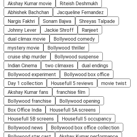
Akshay Kumar movie
Riteish Deshmukh
Abhishek Bachchan
Jacqueline Fernandez
Nargis Fakhri
Sonam Bajwa
Shreyas Talpade
Johnny Lever
Jackie Shroff
Ranjeet
dual climax movie
Bollywood comedy
mystery movie
Bollywood thriller
cruise ship murder
Bollywood suspense
Indian Cinema
two climaxes
dual endings
Bollywood experiment
Bollywood box office
Day 1 collection
Housefull 5 reviews
movie twist
Akshay Kumar fans
franchise film
Bollywood franchise
Bollywood opening
Box Office India
Housefull 5A screens
Housefull 5B screens
Housefull 5 occupancy
Bollywood news
Bollywood box office collection
Bollywood star cast
Akshay Kumar performance