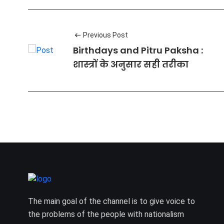
Previous Post
Birthdays and Pitru Paksha :
शास्त्रों के अनुसार सही तरीका
The main goal of the channel is to give voice to
the problems of the people with nationalism