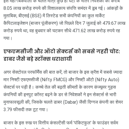
इस महा-बिकवाली के चलते मात्र कुछ ही घंटों के भीतर निवेशकों की करीब
8.05 लाख करोड़ रुपये की विशालकाय संपत्ति समंदर में डूब गई। आंकड़ों के
मुताबिक, बीएसई (BSE) में लिस्टेड सभी कंपनियों का कुल मार्केट
कैपिटलाइजेशन (बाजार पूंजीकरण) जो पिछले दिन 7 जुलाई को 479.67 लाख
करोड़ रुपये था, वह बुधवार को घटकर सीधे 471.62 लाख करोड़ रुपये रह
गया।
एफएमसीजी और ऑटो सेक्टर्स को सबसे गहरी चोट:
डाबर जैसे बड़े स्टॉक्स धराशायी
अगर सेक्टोरल परफॉर्मेंस की बात करें, तो बाजार के इस क्रैश में सबसे ज्यादा
मार निफ्टी एफएमसीजी (Nifty FMCG) और निफ्टी ऑटो (Nifty Auto)
सेक्टर्स पर पड़ी है। कच्चे तेल की बढ़ती कीमतों के कारण कंज्यूमर गुड्स
कंपनियों की इनपुट कॉस्ट बढ़ने के डर से निवेशकों ने इन सेक्टर्स से भारी
मुनाफावसूली की, जिसके चलते डाबर (Dabar) जैसी दिग्गज कंपनी का शेयर
3.79 फीसदी तक टूट गया।
बाजार के इस रुख पर वित्तीय कंसल्टेंसी फर्म 'पॉकेटफुल' के फाउंडर सर्वम