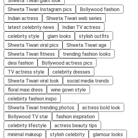
Shweta Tiwari glam look
Shweta Tiwari Instagram pics
Bollywood fashion
Indian actress
Shweta Tiwari web series
latest celebrity news
Indian TV actress
celebrity style
glam looks
stylish outfits
Shweta Tiwari viral pics
Shweta Tiwari age
Shweta Tiwari fitness
trending fashion looks
desi fashion
Bollywood actress pics
TV actress style
celebrity dresses
Shweta Tiwari viral look
social media trends
floral maxi dress
wine gown style
celebrity fashion inspo
Shweta Tiwari trending photos
actress bold look
Bollywood TV star
fashion inspiration
celebrity lifestyle
actress beauty tips
minimal makeup
stylish celebrity
glamour looks