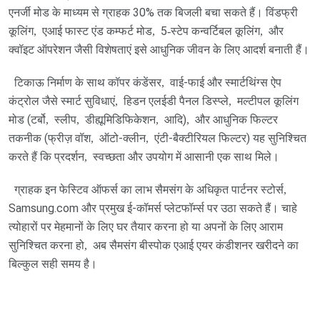
एनर्जी मोड के माध्यम से ग्राहक 30% तक बिजली बचा सकते हैं। विंडफ्री
कूलिंग
,
एआई फास्ट एंड कम्फर्ट मोड
,
5
-
स्टेप कन्वर्टिबल कूलिंग
,
और
क्‍वॉइट ऑपरेशन जैसी विशेषताएं इसे आधुनिक जीवन के लिए आदर्श बनाती हैं।
टिकाऊ निर्माण के साथ कॉपर कंडेंसर
,
वाई-फाई और स्मार्टथिंग्स ऐप
कंट्रोल जैसे स्मार्ट सुविधाएं
,
हिडन एलईडी पैनल डिस्प्ले
,
मल्टीपल कूलिंग
मोड (टर्बो
,
स्लीप
,
डीह्यूमिडिफिकेशन
,
आदि)
,
और आधुनिक फिल्टर
तकनीक (फ्रीज़ वॉश
,
ऑटो-क्लीन
,
एंटी-बैक्टीरियल फिल्टर) यह सुनिश्चित
करते हैं कि प्रदर्शन
,
स्वच्छता और उपयोग में आसानी एक साथ मिले।
ग्राहक इन फेस्टिव ऑफर्स का लाभ सैमसंग के अधिकृत पार्टनर स्टोर्स
,
Samsung.com और प्रमुख ई-कॉमर्स प्लेटफॉर्म्स पर उठा सकते हैं। चाहे
त्‍योहारों पर मेहमानों के लिए घर तैयार करना हो या अपनों के लिए आराम
सुनिश्चित करना हो
,
अब सैमसंग बीस्पोक एआई एयर कंडीशनर खरीदने का
बिल्‍कुल सही समय है।