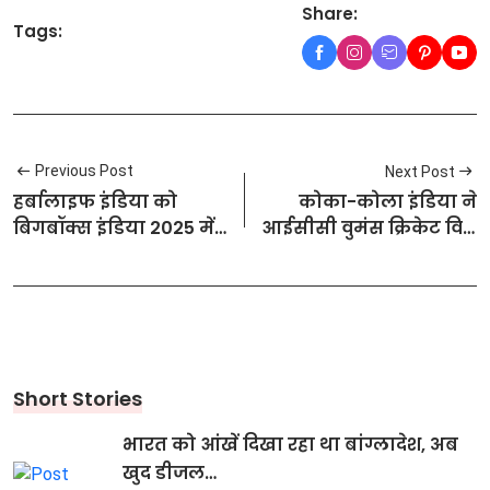
Share:
Tags:
Previous Post
Next Post
हर्बालाइफ इंडिया को
कोका-कोला इंडिया ने
बिगबॉक्स इंडिया 2025 में
आईसीसी वुमंस क्रिकेट विश्व
'सस्टेनेबल सप्लाई चेन
कप 2025 के लिए थम्स अप
अवार्ड' से सम्मानित किया
एक्‍सफोर्स और बॉडीआर्मर
गया
लाइट ओआरएस के साथ
दिखाया जोशीला अंदाज
Short Stories
भारत को आंखें दिखा रहा था बांग्लादेश, अब
खुद डीजल…