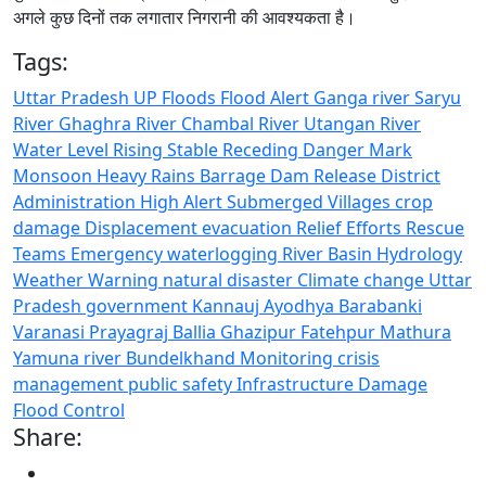
अगले कुछ दिनों तक लगातार निगरानी की आवश्यकता है।
Tags:
Uttar Pradesh
UP
Floods
Flood Alert
Ganga river
Saryu
River
Ghaghra River
Chambal River
Utangan River
Water Level
Rising
Stable
Receding
Danger Mark
Monsoon
Heavy Rains
Barrage
Dam Release
District
Administration
High Alert
Submerged Villages
crop
damage
Displacement
evacuation
Relief Efforts
Rescue
Teams
Emergency
waterlogging
River Basin
Hydrology
Weather Warning
natural disaster
Climate change
Uttar
Pradesh government
Kannauj
Ayodhya
Barabanki
Varanasi
Prayagraj
Ballia
Ghazipur
Fatehpur
Mathura
Yamuna river
Bundelkhand
Monitoring
crisis
management
public safety
Infrastructure Damage
Flood Control
Share: