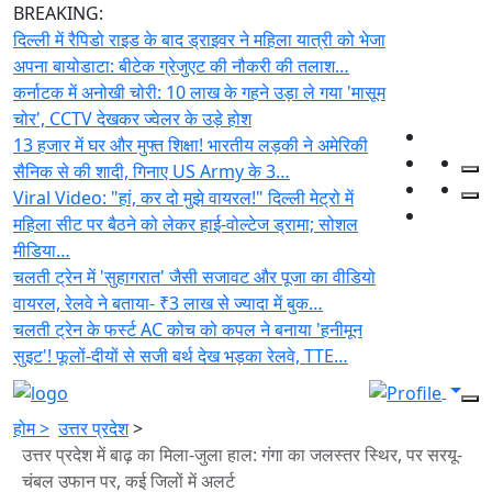
BREAKING:
दिल्ली में रैपिडो राइड के बाद ड्राइवर ने महिला यात्री को भेजा
अपना बायोडाटा: बीटेक ग्रेजुएट की नौकरी की तलाश…
कर्नाटक में अनोखी चोरी: 10 लाख के गहने उड़ा ले गया 'मासूम
चोर', CCTV देखकर ज्वेलर के उड़े होश
13 हजार में घर और मुफ्त शिक्षा! भारतीय लड़की ने अमेरिकी
सैनिक से की शादी, गिनाए US Army के 3…
Viral Video: "हां, कर दो मुझे वायरल!" दिल्ली मेट्रो में
महिला सीट पर बैठने को लेकर हाई-वोल्टेज ड्रामा; सोशल
मीडिया…
चलती ट्रेन में 'सुहागरात' जैसी सजावट और पूजा का वीडियो
वायरल, रेलवे ने बताया- ₹3 लाख से ज्यादा में बुक…
चलती ट्रेन के फर्स्ट AC कोच को कपल ने बनाया 'हनीमून
सुइट'! फूलों-दीयों से सजी बर्थ देख भड़का रेलवे, TTE…
होम >
उत्तर प्रदेश
>
उत्तर प्रदेश में बाढ़ का मिला-जुला हाल: गंगा का जलस्तर स्थिर, पर सरयू-
चंबल उफान पर, कई जिलों में अलर्ट