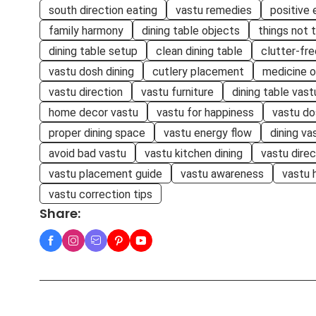
south direction eating
vastu remedies
positive 
family harmony
dining table objects
things not 
dining table setup
clean dining table
clutter-fre
vastu dosh dining
cutlery placement
medicine o
vastu direction
vastu furniture
dining table vast
home decor vastu
vastu for happiness
vastu do
proper dining space
vastu energy flow
dining va
avoid bad vastu
vastu kitchen dining
vastu direc
vastu placement guide
vastu awareness
vastu 
vastu correction tips
Share: