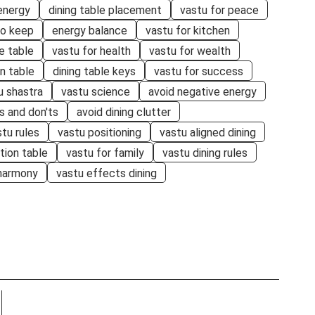
energy
dining table placement
vastu for peace
to keep
energy balance
vastu for kitchen
e table
vastu for health
vastu for wealth
n table
dining table keys
vastu for success
u shastra
vastu science
avoid negative energy
s and don'ts
avoid dining clutter
stu rules
vastu positioning
vastu aligned dining
tion table
vastu for family
vastu dining rules
harmony
vastu effects dining