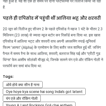
नहीं हुआ है. यह शो एक ही समय पर दोनों प्लेटफॉर्म्स पर रिलीज किया जा रहा
है.
पहले ही एपिसोड में पहुंची थीं आलिया भट्ट और शरवरी
20 जून को रिलीज हुए सीजन 2 के पहले एपिसोड ने महज 1 घंटे के भीतर 2.3
मिलियन (23 लाख) से ज्यादा व्यूज बटोर कर रिकॉर्ड बना दिया था. इस खास
एपिसोड में आलिया भट्ट और शरवरी वाघ अपनी अपकमिंग स्पाई-यूनिवर्स
फिल्म 'अल्फा' (Alpha) के प्रमोशन के लिए बतौर जज शामिल हुई थीं. जजिंग
पैनल में समय रैना के साथ आलिया, शरवरी, बलराज सिंह घई और 'प्रीटी गुड
थिंग्स' फेम आशीष सोलंकी मौजूद थे, जिनके सामने यंग एजे और रॉकिंग गोली ने
परफॉर्म कर समां बांध दिया था.
Tags:
ओये होये क्या सीन है गाना
Oye hoye kya scene hai song India's got latent
यंग एजे और रॉकिंग गोली
Young AJ and Rockings Goli chai anthem