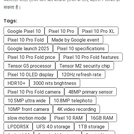
सकता है।
Tags:
Google Pixel 10
Pixel 10 Pro
Pixel 10 Pro XL
Pixel 10 Pro Fold
Made by Google event
Google launch 2025
Pixel 10 specifications
Pixel 10 Pro Fold price
Pixel 10 Pro Fold features
Tensor G5 processor
Tensor M2 security chip
Pixel 10 OLED display
120Hz refresh rate
HDR10+
3000 nits brightness
Pixel 10 Pro Fold camera
48MP primary sensor
10.5MP ultra wide
10.8MP telephoto
10MP front camera
4K video recording
slow motion mode
Pixel 10 RAM
16GB RAM
LPDDR5X
UFS 4.0 storage
1TB storage