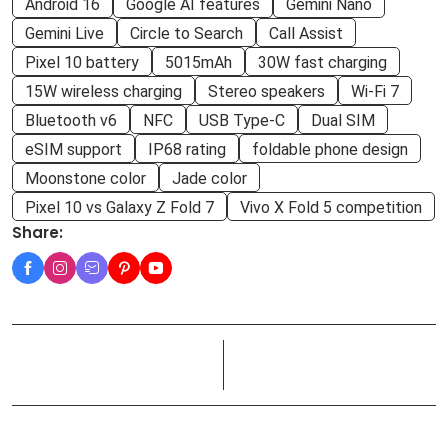
Android 16
Google AI features
Gemini Nano
Gemini Live
Circle to Search
Call Assist
Pixel 10 battery
5015mAh
30W fast charging
15W wireless charging
Stereo speakers
Wi-Fi 7
Bluetooth v6
NFC
USB Type-C
Dual SIM
eSIM support
IP68 rating
foldable phone design
Moonstone color
Jade color
Pixel 10 vs Galaxy Z Fold 7
Vivo X Fold 5 competition
Share: