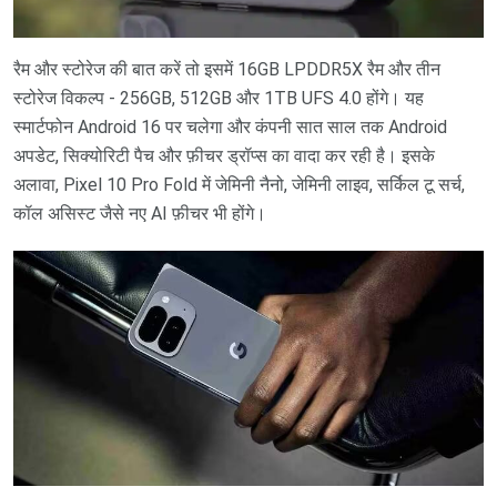
रैम और स्टोरेज की बात करें तो इसमें 16GB LPDDR5X रैम और तीन
स्टोरेज विकल्प - 256GB, 512GB और 1TB UFS 4.0 होंगे। यह
स्मार्टफोन Android 16 पर चलेगा और कंपनी सात साल तक Android
अपडेट, सिक्योरिटी पैच और फ़ीचर ड्रॉप्स का वादा कर रही है। इसके
अलावा, Pixel 10 Pro Fold में जेमिनी नैनो, जेमिनी लाइव, सर्किल टू सर्च,
कॉल असिस्ट जैसे नए AI फ़ीचर भी होंगे।